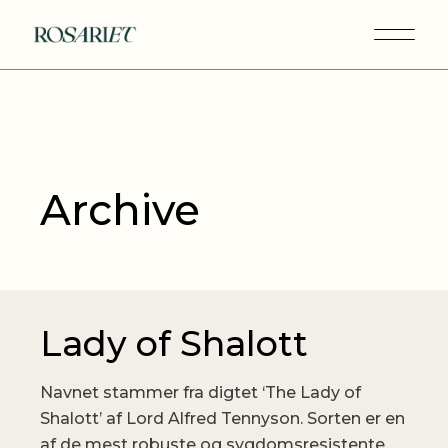
Skip
to
the
content
Archive
Lady of Shalott
Navnet stammer fra digtet ‘The Lady of
Shalott’ af Lord Alfred Tennyson. Sorten er en
af de mest robuste og sygdomsresistente