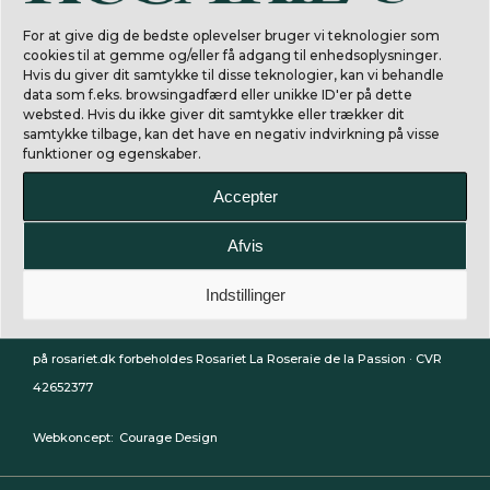
For at give dig de bedste oplevelser bruger vi teknologier som
cookies til at gemme og/eller få adgang til enhedsoplysninger.
Hvis du giver dit samtykke til disse teknologier, kan vi behandle
data som f.eks. browsingadfærd eller unikke ID'er på dette
websted. Hvis du ikke giver dit samtykke eller trækker dit
samtykke tilbage, kan det have en negativ indvirkning på visse
funktioner og egenskaber.
Accepter
Afvis
La Rosaraie de la Passion.
Indstillinger
© 2023 All Rights Reserved: Alle rettigheder til indhold og datamining
på rosariet.dk forbeholdes Rosariet La Roseraie de la Passion · CVR
42652377
Webkoncept:
Courage Design