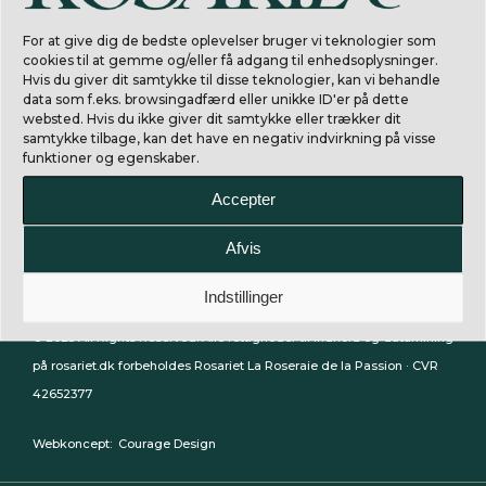
For at give dig de bedste oplevelser bruger vi teknologier som
cookies til at gemme og/eller få adgang til enhedsoplysninger.
Hvis du giver dit samtykke til disse teknologier, kan vi behandle
data som f.eks. browsingadfærd eller unikke ID'er på dette
websted. Hvis du ikke giver dit samtykke eller trækker dit
samtykke tilbage, kan det have en negativ indvirkning på visse
funktioner og egenskaber.
Accepter
Afvis
La Rosaraie de la Passion.
Indstillinger
© 2023 All Rights Reserved: Alle rettigheder til indhold og datamining
på rosariet.dk forbeholdes Rosariet La Roseraie de la Passion · CVR
42652377
Webkoncept:
Courage Design