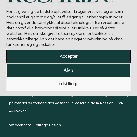
For at give dig de bedste oplevelser bruger vi teknologier som
cookies til at gemme og/eller få adgang til enhedsoplysninger.
Hvis du giver dit samtykke til disse teknologier, kan vi behandle
data som f.eks. browsingadfærd eller unikke ID'er på dette
websted. Hvis du ikke giver dit samtykke eller trækker dit
samtykke tilbage, kan det have en negativ indvirkning på visse
funktioner og egenskaber.
Accepter
Afvis
La Rosaraie de la Passion.
Indstillinger
© 2023 All Rights Reserved: Alle rettigheder til indhold og datamining
på rosariet.dk forbeholdes Rosariet La Roseraie de la Passion · CVR
42652377
Webkoncept:
Courage Design